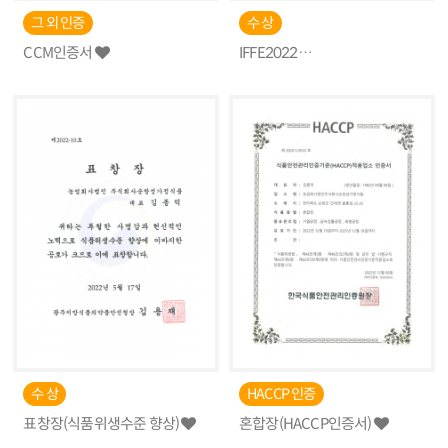
그 외 인증
수 상
CCM인증서
IFFE2022
전주국제발효식품엑스포 지정
우수상품 수상
수 상
HACCP 인증
표창장(식품위생수준 향상)
혼합장(HACCP인증서)