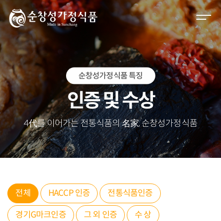
M
e
n
u
O
순창성가정식품 특징
p
e
인증 및 수상
n
4代를 이어가는 전통식품의 名家, 순창성가정식품
전체
HACCP 인증
전통식품인증
경기G마크인증
그 외 인증
수 상