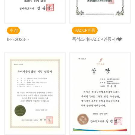
수 상
HACCP 인증
IFFE2023
즉석조리(HACCP 인증서)
전주국제발효식품엑스포 지정
도지사상 수상