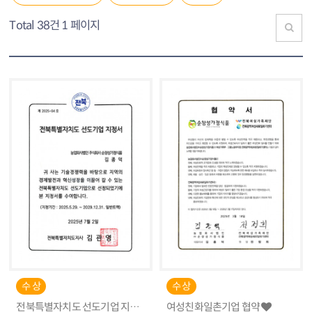
Total 38건
1 페이지
수 상
수 상
전북특별자치도 선도기업 지정
여성친화일촌기업 협약