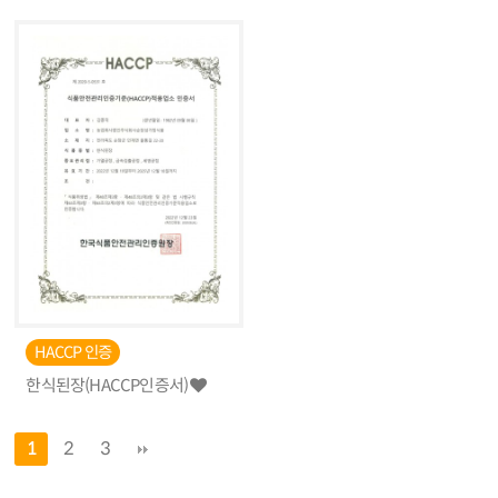
HACCP 인증
한식된장(HACCP인증서)
1
2
3