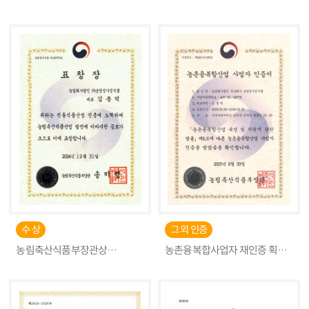
수 상
그 외 인증
농림축산식품부장관상
농촌융복합사업자 재인증 획득
(전통식품산업 진흥) 수여
(6차산업)