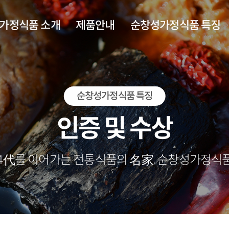
가정식품 소개
제품안내
순창성가정식품 특징
회사소개
주요제품 소개
순창성가정식품 제품 특징
순창성가정식품 특징
인사말
제조공정 설비
인증 및 수상
회사연혁
인증 및 수상
아오시는길
4代를 이어가는 전통식품의 名家, 순창성가정식