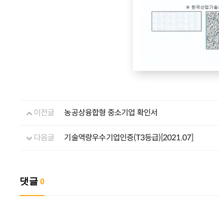
이전글
농공상융합형 중소기업 확인서
다음글
기술역량우수기업인증(T3등급)[2021.07]
댓글
0