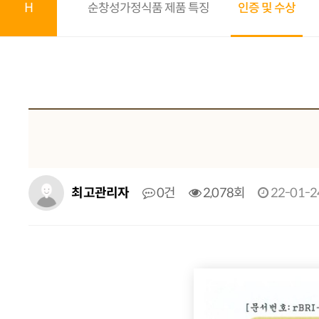
H
순창성가정식품 제품 특징
인증 및 수상
최고관리자
0건
2,078회
22-01-2