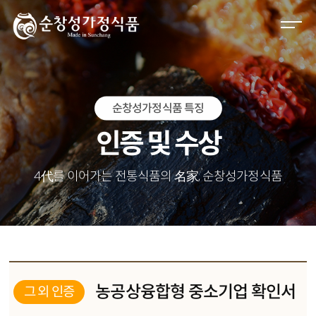
M
e
n
u
O
순창성가정식품 특징
p
e
인증 및 수상
n
4代를 이어가는 전통식품의 名家, 순창성가정식품
농공상융합형 중소기업 확인서
그 외 인증