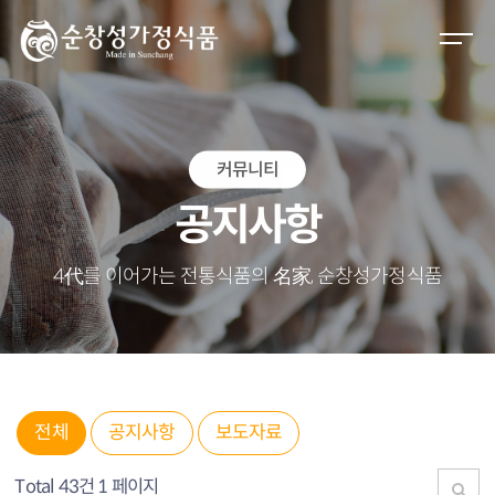
M
e
n
u
O
커뮤니티
p
e
공지사항
n
4代를 이어가는 전통식품의 名家, 순창성가정식품
전체
공지사항
보도자료
Total 43건
1 페이지