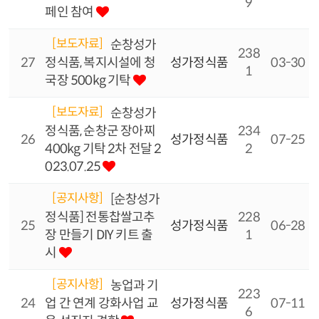
9
페인 참여
[보도자료]
순창성가
238
27
정식품, 복지시설에 청
성가정식품
03-30
1
국장 500kg 기탁
[보도자료]
순창성가
정식품, 순창군 장아찌
234
26
성가정식품
07-25
400kg 기탁 2차 전달 2
2
023.07.25
[공지사항]
[순창성가
정식품] 전통찹쌀고추
228
25
성가정식품
06-28
장 만들기 DIY 키트 출
1
시
[공지사항]
농업과 기
223
24
업 간 연계 강화사업 교
성가정식품
07-11
6