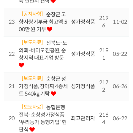
육 선진지 견학
[공지사항]
순창군 고
219
23
향사랑기부금 최고액 5
성가정식품
11-02
6
00만 원 기부
[보도자료]
전북도-도
의회-바이오진흥원, 순
219
22
성가정식품
05-22
창지역 대표기업 방문
1
[보도자료]
순창군 성
217
21
가정식품, 장아찌 4종세
성가정식품
06-26
2
트 540kg 기탁
[보도자료]
농협은행
전북·순창성가정식품
216
20
최고관리자
06-22
'우리농가 동행기업' 현
4
판식