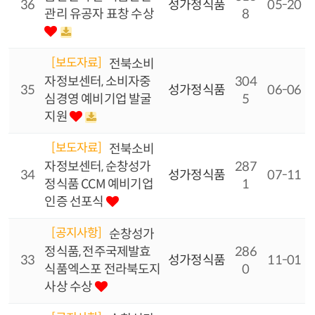
36
성가정식품
05-20
관리 유공자 표창 수상
8
[보도자료]
전북소비
자정보센터, 소비자중
304
35
성가정식품
06-06
심경영 예비기업 발굴
5
지원
[보도자료]
전북소비
자정보센터, 순창성가
287
34
성가정식품
07-11
정식품 CCM 예비기업
1
인증 선포식
[공지사항]
순창성가
정식품, 전주국제발효
286
33
성가정식품
11-01
식품엑스포 전라북도지
0
사상 수상