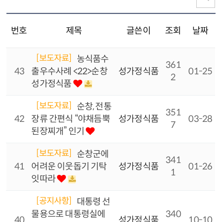
번호
제목
글쓴이
조회
날짜
[보도자료]
농식품수
361
43
출우수사례 <22>순창
성가정식품
01-25
2
성가정식품
[보도자료]
순창, 전통
351
42
장류 간편식 “야채듬뿍
성가정식품
03-28
7
된장찌개” 인기
[보도자료]
순창군에
341
41
어려운 이웃돕기 기탁
성가정식품
01-26
1
잇따라
[공지사항]
대통령 선
물용으로 대통령실에
340
40
성가정식품
10-10