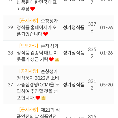
납품된 대한민국 대표
7
고추장
[공지사항]
순창성가
337
39
정식품 홈페이지가 오
성가정식품
01-26
6
픈되었습니다
[보도자료]
순창 성가
335
38
정식품 김종덕 대표 이
성가정식품
01-26
9
웃돕기 성금 기탁
[공지사항]
순창성가
정식품이 2022년 소비
321
37
자중심경영(CCM)을 도
성가정식품
05-20
2
입하여 추진할 것을 선
포합니다.
[공지사항]
제21회 식
품안전의 날 식품안전
315