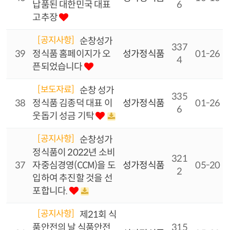
납품된 대한민국 대표
6
고추장
[공지사항]
순창성가
337
39
정식품 홈페이지가 오
성가정식품
01-26
4
픈되었습니다
[보도자료]
순창 성가
335
38
정식품 김종덕 대표 이
성가정식품
01-26
6
웃돕기 성금 기탁
[공지사항]
순창성가
정식품이 2022년 소비
321
37
자중심경영(CCM)을 도
성가정식품
05-20
2
입하여 추진할 것을 선
포합니다.
[공지사항]
제21회 식
품안전의 날 식품안전
315