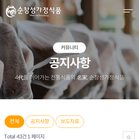
M
e
n
u
O
커뮤니티
p
e
공지사항
n
4代를 이어가는 전통식품의 名家, 순창성가정식품
전체
공지사항
보도자료
Total 43건
1 페이지