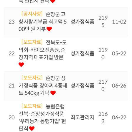
육 선진지 견학
[공지사항]
순창군 고
219
23
향사랑기부금 최고액 5
성가정식품
11-02
5
00만 원 기부
[보도자료]
전북도-도
의회-바이오진흥원, 순
219
22
성가정식품
05-22
창지역 대표기업 방문
0
[보도자료]
순창군 성
217
21
가정식품, 장아찌 4종세
성가정식품
06-26
0
트 540kg 기탁
[보도자료]
농협은행
전북·순창성가정식품
216
20
최고관리자
06-22
'우리농가 동행기업' 현
3
판식