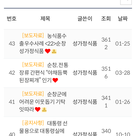
번호
제목
글쓴이
조회
날짜
[보도자료]
농식품수
361
43
출우수사례 <22>순창
성가정식품
01-25
2
성가정식품
[보도자료]
순창, 전통
351
42
장류 간편식 “야채듬뿍
성가정식품
03-28
6
된장찌개” 인기
[보도자료]
순창군에
341
41
어려운 이웃돕기 기탁
성가정식품
01-26
1
잇따라
[공지사항]
대통령 선
물용으로 대통령실에
340
40
성가정식품
10-10