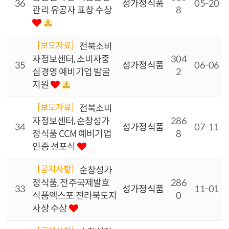
36
성가정식품
05-20
관리 유공자 표창 수상
8
[보도자료]
전북소비
자정보센터, 소비자중
304
35
성가정식품
06-06
심경영 예비기업 발굴
2
지원
[보도자료]
전북소비
자정보센터, 순창성가
286
34
성가정식품
07-11
정식품 CCM 예비기업
8
인증 선포식
[공지사항]
순창성가
정식품, 전주국제발효
286
33
성가정식품
11-01
식품엑스포 전라북도지
0
사상 수상