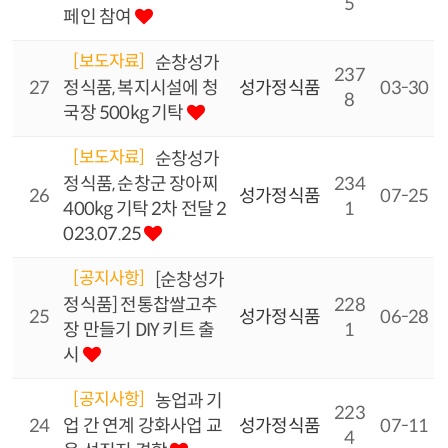
5
페인 참여
[보도자료]
순창성가
237
27
정식품, 복지시설에 청
성가정식품
03-30
8
국장 500kg 기탁
[보도자료]
순창성가
정식품, 순창군 장아찌
234
26
성가정식품
07-25
400kg 기탁 2차 전달 2
1
023.07.25
[공지사항]
[순창성가
정식품] 전통찹쌀고추
228
25
성가정식품
06-28
장 만들기 DIY 키트 출
1
시
[공지사항]
농업과 기
223
24
업 간 연계 강화사업 교
성가정식품
07-11
4