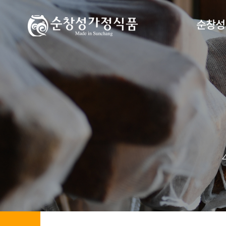
순창성
찾