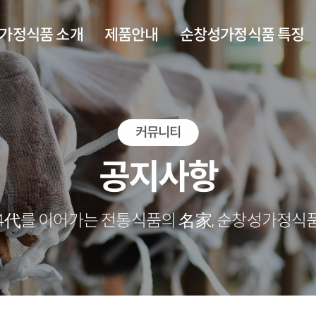
가정식품 소개
제품안내
순창성가정식품 특징
회사소개
주요제품 소개
순창성가정식품 제품 특징
커뮤니티
인사말
제조공정 설비
인증 및 수상
회사연혁
공지사항
아오시는길
4代를 이어가는 전통식품의 名家, 순창성가정식