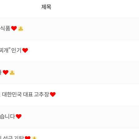
제목
정식품
찌개” 인기
라
 대한민국 대표 고추장
었습니다
 성금 기탁