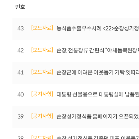
번호
[보도자료]
43
농식품수출우수사례 <22>순창성가
[보도자료]
42
순창, 전통장류 간편식 “야채듬뿍된장
[보도자료]
41
순창군에 어려운 이웃돕기 기탁 잇따
[공지사항]
40
대통령 선물용으로 대통령실에 납품된
[공지사항]
39
순창성가정식품 홈페이지가 오픈되
[보도자료]
38
순창 성가정식품 김종덕 대표 이웃돕기